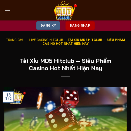
Bỏ
qua
nội
dung
ĐĂNG KÝ
ĐĂNG NHẬP
TRANG CHỦ
-
LIVE CASINO HITCLUB
-
TÀI XỈU MD5 HITCLUB – SIÊU PHẨM
CASINO HOT NHẤT HIỆN NAY
Tài Xỉu MD5 Hitclub – Siêu Phẩm
Casino Hot Nhất Hiện Nay
13
Th2