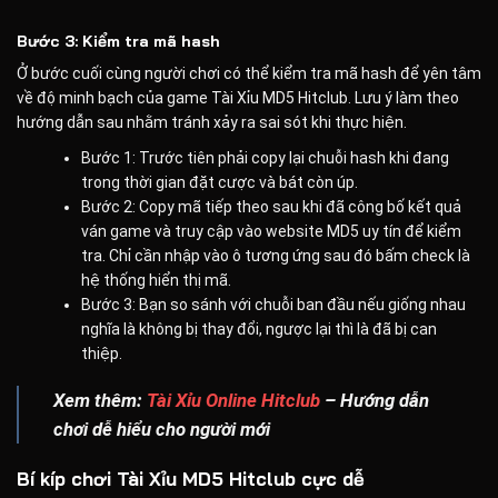
Bước 3: Kiểm tra mã hash
Ở bước cuối cùng người chơi có thể kiểm tra mã hash để yên tâm
về độ minh bạch của game Tài Xỉu MD5 Hitclub. Lưu ý làm theo
hướng dẫn sau nhằm tránh xảy ra sai sót khi thực hiện.
Bước 1: Trước tiên phải copy lại chuỗi hash khi đang
trong thời gian đặt cược và bát còn úp.
Bước 2: Copy mã tiếp theo sau khi đã công bố kết quả
ván game và truy cập vào website MD5 uy tín để kiểm
tra. Chỉ cần nhập vào ô tương ứng sau đó bấm check là
hệ thống hiển thị mã.
Bước 3: Bạn so sánh với chuỗi ban đầu nếu giống nhau
nghĩa là không bị thay đổi, ngược lại thì là đã bị can
thiệp.
Xem thêm:
Tài Xỉu Online Hitclub
– Hướng dẫn
chơi dễ hiểu cho người mới
Bí kíp chơi Tài Xỉu MD5 Hitclub cực dễ