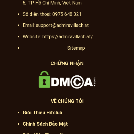
6, TP Hồ Chí Minh, Việt Nam
Số điện thoại: 0975 648 321
Email:
support@admiravillach.at
Website:
https://admiravillach.at/
Sitemap
CHỨNG NHẬN
VỀ CHÚNG TÔI
Giới Thiệu Hitclub
Chính Sách Bảo Mật