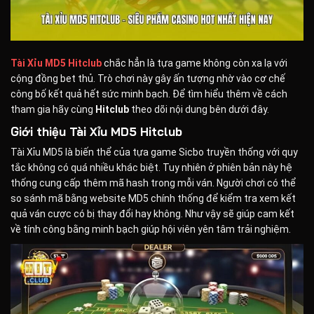
Tài Xỉu MD5 Hitclub
chắc hẳn là tựa game không còn xa lạ với
cộng đồng bet thủ. Trò chơi này gây ấn tượng nhờ vào cơ chế
công bố kết quả hết sức minh bạch. Để tìm hiểu thêm về cách
tham gia hãy cùng
Hitclub
theo dõi nội dung bên dưới đây.
Giới thiệu Tài Xỉu MD5 Hitclub
Tài Xỉu MD5 là biến thể của tựa game Sicbo truyền thống với quy
tắc không có quá nhiều khác biệt. Tuy nhiên ở phiên bản này hệ
thống cung cấp thêm mã hash trong mỗi ván. Người chơi có thể
so sánh mã bằng website MD5 chính thống để kiểm tra xem kết
quả ván cược có bị thay đổi hay không. Như vậy sẽ giúp cam kết
về tính công bằng minh bạch giúp hội viên yên tâm trải nghiệm.