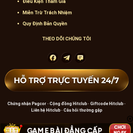
Điều Kiện Tham Gia
Miễn Trừ Trách Nhiệm
Quy Định Bản Quyền
THEO DÕI CHÚNG TÔI
Chứng nhận Pagcor
-
Cộng đồng Hitclub
-
Giftcode Hitclub
-
Liên hệ Hitclub
-
Câu hỏi thường gặp