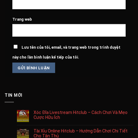
Trang web
Lưu tên của tôi, email, và trang web trong trình duyệt
này cho lần bình luận kế tiếp của tôi.
TIN MỚI
Xóc Đĩa Livestream Hitclub – Cách Chơi Và Mẹo
Cược Hữu Ích
Không
có
bình
Tài Xỉu Online Hitclub – Hướng Dẫn Chơi Chi Tiết
luận
Cho Tân Thủ
ở