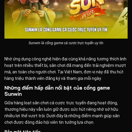
Sunwin là cổng game cá cược trực tuyến uy tín
Nhờ ứng dụng công nghệ hiện đại cùng khả năng tương thích linh
hoạt trên nhiều thiết bị, sân chơi đã mang đến trải nghiệm mượt
mà, an toàn cho người chơi. Tại Việt Nam, đơn vị này đã thu hút
hàng triệu thành viên đăng ký và tham gia mỗi ngày.
Những điểm hấp dẫn nổi bật của cổng game
Sunwin
Giữa hàng loạt sân chơi cá cược trực tuyến đang hoạt động,
thương hiệu này vẫn luôn giữ được sức hút riêng nhờ sở hữu
nhiều lợi thế vượt trội. Dưới đây là những điểm mạnh giúp sân
chơi được đông đảo hội viên tin tưởng lựa chọn.
Bảo mật tiên tiến