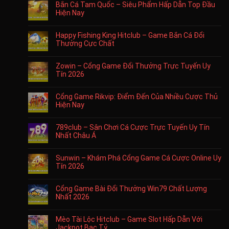
Thưởng
bình
Bắn Cá Tam Quốc – Siêu Phẩm Hấp Dẫn Top Đầu
–
Hitclub
luận
Siêu
Hiện Nay
ở
Hot
Phẩm
Bắn
Nhất
Bắn
Không
Cá
Cá
có
Disco
Đổi
bình
Happy Fishing King Hitclub – Game Bắn Cá Đổi
–
Thưởng
luận
Game
Thưởng Cực Chất
ở
Cực
Săn
Bắn
Hot
Boss
Không
Cá
Đổi
có
Tam
Thưởng
bình
Zowin – Cổng Game Đổi Thưởng Trực Tuyến Uy
Quốc
Siêu
luận
–
Tín 2026
ở
Mới
Siêu
Happy
Lạ
Phẩm
Không
Fishing
Hấp
có
King
Dẫn
bình
Cổng Game Rikvip: Điểm Đến Của Nhiều Cược Thủ
Hitclub
Top
luận
–
Hiện Nay
ở
Đầu
Game
Zowin
Hiện
Bắn
Không
–
Nay
Cá
có
Cổng
Đổi
bình
789club – Sân Chơi Cá Cược Trực Tuyến Uy Tín
Game
Thưởng
luận
Đổi
Nhất Châu Á
ở
Cực
Thưởng
Cổng
Chất
Trực
Không
Game
Tuyến
có
Rikvip:
Uy
bình
Sunwin – Khám Phá Cổng Game Cá Cược Online Uy
Điểm
Tín
luận
Đến
Tín 2026
ở
2026
Của
789club
Nhiều
Không
–
Cược
có
Sân
Thủ
bình
Cổng Game Bài Đổi Thưởng Win79 Chất Lượng
Chơi
Hiện
luận
Cá
Nhất 2026
ở
Nay
Cược
Sunwin
Trực
Không
–
Tuyến
có
Khám
Uy
bình
Mèo Tài Lộc Hitclub – Game Slot Hấp Dẫn Với
Phá
Tín
luận
Cổng
Jackpot Bạc Tỷ
ở
Nhất