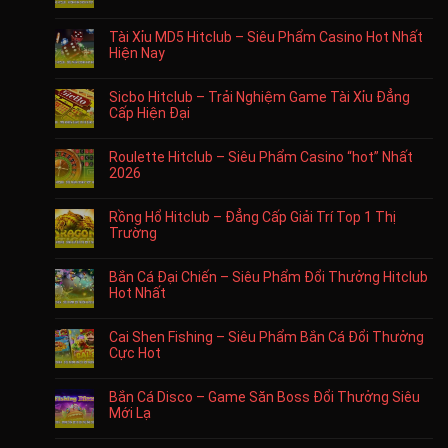
Xóc
Không
Đĩa
có
Livestream
bình
Tài Xỉu MD5 Hitclub – Siêu Phẩm Casino Hot Nhất
Hitclub
luận
–
Hiện Nay
ở
Cách
Tài
Chơi
Không
Xỉu
Và
có
Online
Mẹo
bình
Sicbo Hitclub – Trải Nghiệm Game Tài Xỉu Đẳng
Hitclub
Cược
luận
–
Cấp Hiện Đại
ở
Hữu
Hướng
Tài
Ích
Dẫn
Không
Xỉu
Chơi
có
MD5
Chi
bình
Roulette Hitclub – Siêu Phẩm Casino “hot” Nhất
Hitclub
Tiết
luận
–
2026
ở
Cho
Siêu
Sicbo
Tân
Phẩm
Không
Hitclub
Thủ
Casino
có
–
Hot
bình
Rồng Hổ Hitclub – Đẳng Cấp Giải Trí Top 1 Thị
Trải
Nhất
luận
Nghiệm
Trường
ở
Hiện
Game
Roulette
Nay
Tài
Không
Hitclub
Xỉu
có
–
Đẳng
bình
Bắn Cá Đại Chiến – Siêu Phẩm Đổi Thưởng Hitclub
Siêu
Cấp
luận
Phẩm
Hot Nhất
ở
Hiện
Casino
Rồng
Đại
“hot”
Không
Hổ
Nhất
có
Hitclub
2026
bình
Cai Shen Fishing – Siêu Phẩm Bắn Cá Đổi Thưởng
–
luận
Đẳng
Cực Hot
ở
Cấp
Bắn
Giải
Không
Cá
Trí
có
Đại
Top
bình
Bắn Cá Disco – Game Săn Boss Đổi Thưởng Siêu
Chiến
1
luận
–
Mới Lạ
ở
Thị
Siêu
Cai
Trường
Phẩm
Không
Shen
Đổi
có
Fishing