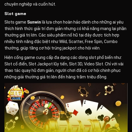
chuyên nghiệp và cuốn hút.
Slot game
Slots game
Sunwin
là lựa chọn hoàn hảo dành cho những ai yêu
thích hình thức giải trí đơn giản nhưng có khả năng mang lại phần
thưởng giá trị lớn. Các siêu phẩm nổ hũ tại đây được tích hợp
nhiều tính năng đặc biệt như Wild, Scatter, Free Spin, Combo
thưởng, giúp tăng cơ hội trúng jackpot cho hội viên.
Hiện cổng game cung cấp đa dạng các dòng slot phổ biến như:
Slot cổ điển, Slot Jackpot lũy tiến, Slot 3D, Video Slot. Chỉ với vài
thao tác quay hũ đơn giản, người chơi đã có cơ hội chinh phục
những giải thưởng giá trị lên đến hàng trăm triệu đồng.