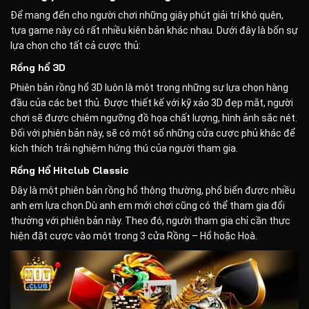
Để mang đến cho người chơi những giây phút giải trí khó quên,
tựa game này có rất nhiều kiên bản khác nhau. Dưới đây là bốn sự
lựa chọn cho tất cả cược thủ:
Rồng hổ 3D
Phiên bản rồng hổ 3D luôn là một trong những sự lựa chọn hàng
đầu của các bet thủ. Được thiết kế với kỹ xảo 3D đẹp mắt, người
chơi sẽ được chiêm ngưỡng đồ họa chất lượng, hình ảnh sắc nét.
Đối với phiên bản này, sẽ có một số những cửa cược phủ khác để
kích thích trải nghiệm hứng thú của người tham gia.
Rồng Hổ Hitclub Classic
Đây là một phiên bản rồng hổ thông thường, phổ biến được nhiều
anh em lựa chọn.Dù anh em mới chơi cũng có thể tham gia đổi
thưởng với phiên bản này. Theo đó, người tham gia chỉ cần thực
hiện đặt cược vào một trong 3 cửa Rồng – Hổ hoặc Hoà.