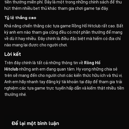
tiền thưởng miễn phí. Đây là một trong những chính sách để thu
hút thêm nhiều bet thủ khác tham gia chơi game tại đây.
Tỷ lệ thắng cao
Khả năng chiến thắng các tựa game Rồng Hổ Hitclub rất cao. Bất
kỳ anh em nào tham gia cũng đều có một phần thưởng để mang
về dù ít hay nhiều. Đây chính là điều đặc biệt mà hiếm có địa chỉ
nào mang lại được cho người chơi.
Lời kết
Trên đây chính là tất cả những thông tin về
Rồng Hổ
Hitclub
những anh em đang quan tâm. Hy vọng những chia sẻ
trên sẽ mang đến cho người chơi các kiến thức hữu ích và thú vị.
Anh em hãy nhanh tay đăng ký tài khoản tại đây để tham gia trải
nghiệm các tựa game trực tuyến hấp dẫn và kiếm thật nhiều tiền
thưởng nhé.
Để lại một bình luận