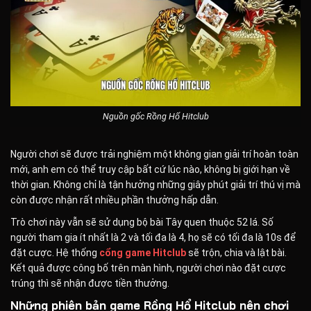
Nguồn gốc Rồng Hổ Hitclub
Người chơi sẽ được trải nghiệm một không gian giải trí hoàn toàn
mới, anh em có thể truy cập bất cứ lúc nào, không bị giới hạn về
thời gian. Không chỉ là tận hưởng những giây phút giải trí thú vị mà
còn được nhận rất nhiều phần thưởng hấp dẫn.
Trò chơi này vẫn sẽ sử dụng bộ bài Tây quen thuộc 52 lá. Số
người tham gia ít nhất là 2 và tối đa là 4, họ sẽ có tối đa là 10s để
đặt cược. Hệ thống
cổng game Hitclub
sẽ trộn, chia và lật bài.
Kết quả được công bố trên màn hình, người chơi nào đặt cược
trúng thì sẽ nhận được tiền thưởng.
Những phiên bản game Rồng Hổ Hitclub nên chơi