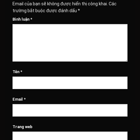
Email của bạn sẽ không được hiển thị công khai.
Các
trường bắt buộc được đánh dấu
*
Bình luận
*
Tên
*
Email
*
Trang web