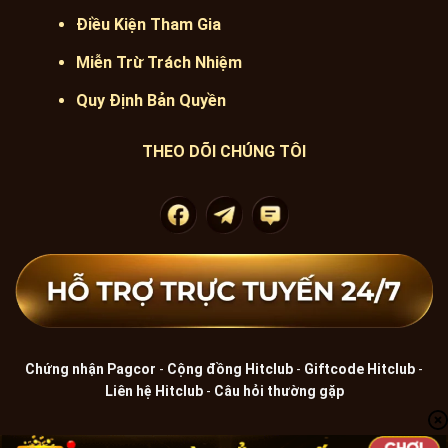
Điều Kiện Tham Gia
Miễn Trừ Trách Nhiệm
Quy Định Bản Quyền
THEO DÕI CHÚNG TÔI
Chứng nhận Pagcor
-
Cộng đồng Hitclub
-
Giftcode Hitclub
-
Liên hệ Hitclub
-
Câu hỏi thường gặp