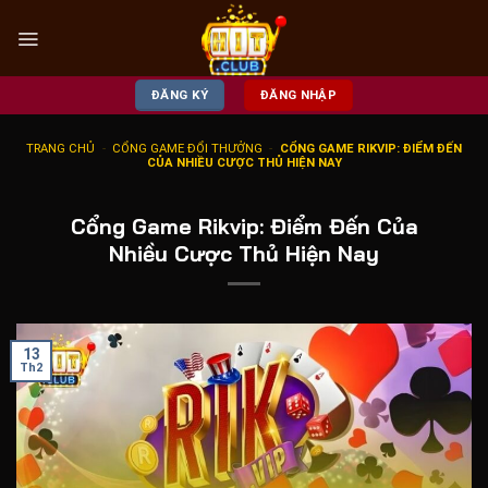
Bỏ
qua
nội
dung
ĐĂNG KÝ
ĐĂNG NHẬP
TRANG CHỦ
-
CỔNG GAME ĐỔI THƯỞNG
-
CỔNG GAME RIKVIP: ĐIỂM ĐẾN
CỦA NHIỀU CƯỢC THỦ HIỆN NAY
Cổng Game Rikvip: Điểm Đến Của
Nhiều Cược Thủ Hiện Nay
13
Th2