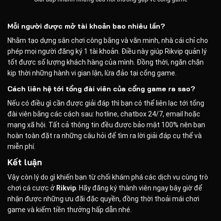
Mỗi người được mở tài khoản bao nhiêu lần?
Nhằm tạo dựng sân chơi công bằng và văn minh, nhà cái chỉ cho
phép mọi người đăng ký 1 tài khoản. Điều này giúp Rikvip quản lý
tốt được số lượng khách hàng của mình. Đồng thời, ngăn chặn
kịp thời những hành vi gian lận, lừa đảo tại cổng game.
Cách liên hệ tới tổng đài viên của cổng game ra sao?
Nếu có điều gì cần được giải đáp thì bạn có thể liên lạc tới tổng
đài viên bằng các cách sau: hotline, chatbox 24/7, email hoặc
mạng xã hội. Tất cả thông tin đều được bảo mật 100% nên bạn
hoàn toàn đặt ra những câu hỏi để tìm ra lời giải đáp cụ thể và
miễn phí.
Kết luận
Vậy còn lý do gì khiến bạn từ chối khám phá các dịch vụ cùng trò
chơi cá cược ở
Rikvip
. Hãy đăng ký thành viên ngay bây giờ để
nhận được những ưu đãi đặc quyền, đồng thời thoải mái chơi
game và kiếm tiền thưởng hấp dẫn nhé.