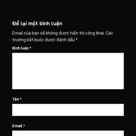
Để lại một bình luận
Email của bạn sẽ không được hiển thị công khai.
Các
trường bắt buộc được đánh dấu
*
Bình luận
*
Tên
*
Email
*