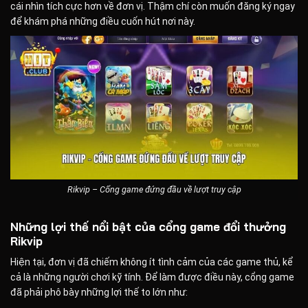
cái nhìn tích cực hơn về đơn vị. Thậm chí còn muốn đăng ký ngay
để khám phá những điều cuốn hút nơi này.
Rikvip – Cổng game đứng đầu về lượt truy cập
Những lợi thế nổi bật của cổng game đổi thưởng
Rikvip
Hiện tại, đơn vị đã chiếm không ít tình cảm của các game thủ, kể
cả là những người chơi kỹ tính. Để làm được điều này, cổng game
đã phải phô bày những lợi thế to lớn như: