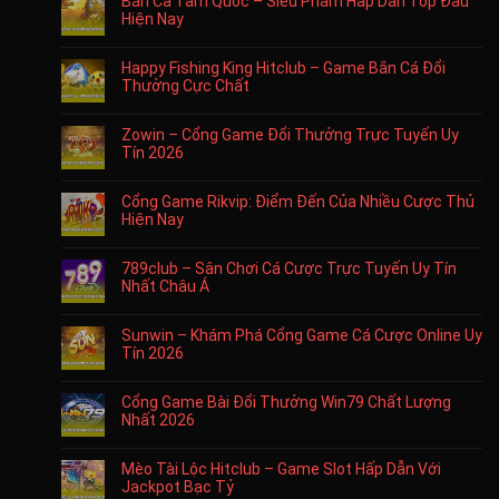
Bắn Cá Tam Quốc – Siêu Phẩm Hấp Dẫn Top Đầu
–
Hitclub
luận
Siêu
Hiện Nay
ở
Hot
Phẩm
Bắn
Nhất
Bắn
Không
Cá
Cá
có
Disco
Đổi
bình
Happy Fishing King Hitclub – Game Bắn Cá Đổi
–
Thưởng
luận
Game
Thưởng Cực Chất
ở
Cực
Săn
Bắn
Hot
Boss
Không
Cá
Đổi
có
Tam
Thưởng
bình
Zowin – Cổng Game Đổi Thưởng Trực Tuyến Uy
Quốc
Siêu
luận
–
Tín 2026
ở
Mới
Siêu
Happy
Lạ
Phẩm
Không
Fishing
Hấp
có
King
Dẫn
bình
Cổng Game Rikvip: Điểm Đến Của Nhiều Cược Thủ
Hitclub
Top
luận
–
Hiện Nay
ở
Đầu
Game
Zowin
Hiện
Bắn
Không
–
Nay
Cá
có
Cổng
Đổi
bình
789club – Sân Chơi Cá Cược Trực Tuyến Uy Tín
Game
Thưởng
luận
Đổi
Nhất Châu Á
ở
Cực
Thưởng
Cổng
Chất
Trực
Không
Game
Tuyến
có
Rikvip:
Uy
bình
Sunwin – Khám Phá Cổng Game Cá Cược Online Uy
Điểm
Tín
luận
Đến
Tín 2026
ở
2026
Của
789club
Nhiều
Không
–
Cược
có
Sân
Thủ
bình
Cổng Game Bài Đổi Thưởng Win79 Chất Lượng
Chơi
Hiện
luận
Cá
Nhất 2026
ở
Nay
Cược
Sunwin
Trực
Không
–
Tuyến
có
Khám
Uy
bình
Mèo Tài Lộc Hitclub – Game Slot Hấp Dẫn Với
Phá
Tín
luận
Cổng
Jackpot Bạc Tỷ
ở
Nhất
Game