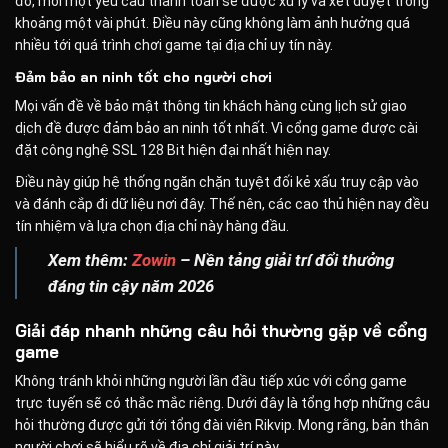
đó, mỗi một yêu cầu thanh toán sẽ được xử lý và xét duyệt trong
khoảng một vài phút. Điều này cũng không làm ảnh hưởng quá
nhiều tới quá trình chơi game tại địa chỉ uy tín này.
Đảm bảo an ninh tốt cho người chơi
Mọi vấn đề về bảo mật thông tin khách hàng cùng lịch sử giao
dịch đề được đảm bảo an ninh tốt nhất. Vì cổng game được cài
đặt công nghệ SSL 128 Bit hiện đại nhất hiện nay.
Điều này giúp hệ thống ngăn chặn tuyệt đối kẻ xấu truy cập vào
và đánh cắp đi dữ liệu nơi đây. Thế nên, các cao thủ hiện nay đều
tín nhiệm và lựa chọn địa chỉ này hàng đầu.
Xem thêm:
Zowin
– Nền tảng giải trí đổi thưởng
đáng tin cậy năm 2026
Giải đáp nhanh những câu hỏi thường gặp về cổng
game
Không tránh khỏi những người lần đầu tiếp xúc với cổng game
trực tuyến sẽ có thắc mắc riêng. Dưới đây là tổng hợp những câu
hỏi thường được gửi tới tổng đài viên Rikvip. Mong rằng, bản thân
người chơi sẽ hiểu rõ về địa chỉ giải trí này.