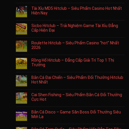
Không
Đĩa
có
Livestream
bình
Tài Xỉu MD5 Hitclub – Siêu Phẩm Casino Hot Nhất
Hitclub
luận
–
Hiện Nay
ở
Cách
Tài
Chơi
Không
Xỉu
Và
có
Online
Mẹo
bình
Sicbo Hitclub – Trải Nghiệm Game Tài Xỉu Đẳng
Hitclub
Cược
luận
–
Cấp Hiện Đại
ở
Hữu
Hướng
Tài
Ích
Dẫn
Không
Xỉu
Chơi
có
MD5
Chi
bình
Roulette Hitclub – Siêu Phẩm Casino “hot” Nhất
Hitclub
Tiết
luận
–
2026
ở
Cho
Siêu
Sicbo
Tân
Phẩm
Không
Hitclub
Thủ
Casino
có
–
Hot
bình
Rồng Hổ Hitclub – Đẳng Cấp Giải Trí Top 1 Thị
Trải
Nhất
luận
Nghiệm
Trường
ở
Hiện
Game
Roulette
Nay
Tài
Không
Hitclub
Xỉu
có
–
Đẳng
bình
Bắn Cá Đại Chiến – Siêu Phẩm Đổi Thưởng Hitclub
Siêu
Cấp
luận
Phẩm
Hot Nhất
ở
Hiện
Casino
Rồng
Đại
“hot”
Không
Hổ
Nhất
có
Hitclub
2026
bình
Cai Shen Fishing – Siêu Phẩm Bắn Cá Đổi Thưởng
–
luận
Đẳng
Cực Hot
ở
Cấp
Bắn
Giải
Không
Cá
Trí
có
Đại
Top
bình
Bắn Cá Disco – Game Săn Boss Đổi Thưởng Siêu
Chiến
1
luận
–
Mới Lạ
ở
Thị
Siêu
Cai
Trường
Phẩm
Không
Shen
Đổi
có
Fishing
Thưởng
bình