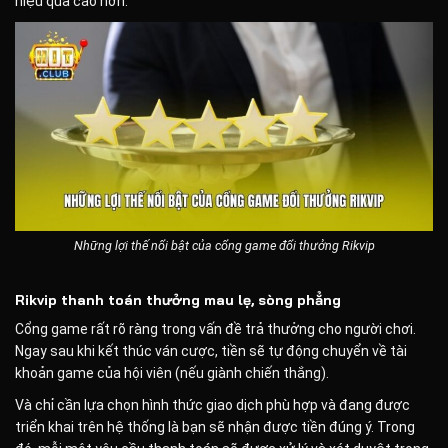
hiệu quả cao hơn.
Những lợi thế nổi bật của cổng game đổi thưởng Rikvip
Rikvip thanh toán thưởng mau lẹ, sòng phẳng
Cổng game rất rõ ràng trong vấn đề trả thưởng cho người chơi.
Ngay sau khi kết thúc ván cược, tiền sẽ tự động chuyển về tài
khoản game của hội viên (nếu giành chiến thắng).
Và chỉ cần lựa chọn hình thức giao dịch phù hợp và đang được
triển khai trên hệ thống là bạn sẽ nhận được tiền đúng ý. Trong