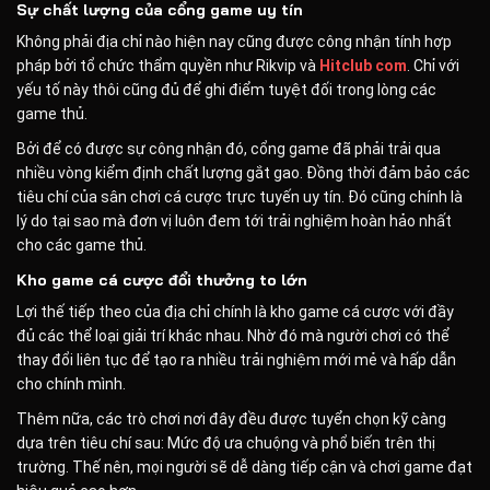
Sự chất lượng của cổng game uy tín
Không phải địa chỉ nào hiện nay cũng được công nhận tính hợp
pháp bởi tổ chức thẩm quyền như Rikvip và
Hitclub com
. Chỉ với
yếu tố này thôi cũng đủ để ghi điểm tuyệt đối trong lòng các
game thủ.
Bởi để có được sự công nhận đó, cổng game đã phải trải qua
nhiều vòng kiểm định chất lượng gắt gao. Đồng thời đảm bảo các
tiêu chí của sân chơi cá cược trực tuyến uy tín. Đó cũng chính là
lý do tại sao mà đơn vị luôn đem tới trải nghiệm hoàn hảo nhất
cho các game thủ.
Kho game cá cược đổi thưởng to lớn
Lợi thế tiếp theo của địa chỉ chính là kho game cá cược với đầy
đủ các thể loại giải trí khác nhau. Nhờ đó mà người chơi có thể
thay đổi liên tục để tạo ra nhiều trải nghiệm mới mẻ và hấp dẫn
cho chính mình.
Thêm nữa, các trò chơi nơi đây đều được tuyển chọn kỹ càng
dựa trên tiêu chí sau: Mức độ ưa chuộng và phổ biến trên thị
trường. Thế nên, mọi người sẽ dễ dàng tiếp cận và chơi game đạt