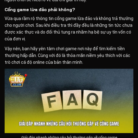
Cổng game lừa đảo phải không?
Vừa qua rầm rộ thông tin cổng game lừa đảo và không trả thưởng
cho người chơi. Sau khi điều tra thì đầy đều là những tin tức chưa
được xác thực và do đối thủ tung ra nhằm hạ bệ sự uy tín vốn có
của đơn vị.
Vậy nên, bạn hãy yên tâm chơi game nơi này để tìm kiếm tiền
thưởng hấp dẫn. Cùng với đó là thỏa mãn niềm yêu thích với các
trò chơi cá độ online của bản thân mình.
Giải đáp nhanh những câu hỏi thường gặp về cổng game