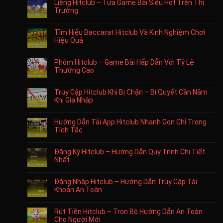
2026
bình
Liêng Hitclub – Tựa Game Bài Siêu Hot Trên Thị
Hitclub
Cùng
luận
Dễ
Trường
ở
Hitclub
Hiểu
Sâm
Cho
Không
Lốc
Người
có
Hitclub
Mới
bình
Tìm Hiểu Baccarat Hitclub Và Kinh Nghiệm Chơi
–
Tham
luận
Game
Hiệu Quả
ở
Gia
Giải
Liêng
Trí
Không
Hitclub
Siêu
có
–
Đỉnh
bình
Phỏm Hitclub – Game Bài Hấp Dẫn Với Tỷ Lệ
Tựa
Nhất
luận
Game
Thưởng Cao
ở
Định
Bài
Tìm
Phải
Siêu
Không
Hiểu
Thử
Hot
có
Baccarat
Trên
bình
Truy Cập Hitclub Khi Bị Chặn – Bí Quyết Cần Nắm
Hitclub
Thị
luận
Và
Khi Gia Nhập
ở
Trường
Kinh
Phỏm
Nghiệm
Không
Hitclub
Chơi
có
–
Hiệu
bình
Hướng Dẫn Tải App Hitclub Nhanh Gọn Chỉ Trong
Game
Quả
luận
Bài
Tích Tắc
ở
Hấp
Truy
Dẫn
Không
Cập
Với
có
Hitclub
Tỷ
bình
Đăng Ký Hitclub – Hướng Dẫn Quy Trình Chi Tiết
Khi
Lệ
luận
Bị
Nhất
ở
Thưởng
Chặn
Hướng
Cao
–
Không
Dẫn
Bí
có
Tải
Quyết
bình
Đăng Nhập Hitclub – Hướng Dẫn Truy Cập Tài
App
Cần
luận
Hitclub
Khoản An Toàn
ở
Nắm
Nhanh
Đăng
Khi
Gọn
Không
Ký
Gia
Chỉ
có
Hitclub
Nhập
Trong
bình
Rút Tiền Hitclub – Trọn Bộ Hướng Dẫn An Toàn
–
Tích
luận
Hướng
Cho Người Mới
ở
Tắc