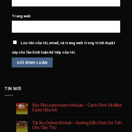
Trang web
Lưu tên của tôi, email, và trang web trong trình duyệt
này cho lần bình luận kế tiếp của tôi.
TIN MỚI
Xóc Đĩa Livestream Hitclub – Cách Chơi Và Mẹo
Cược Hữu Ích
Không
có
bình
Tài Xỉu Online Hitclub – Hướng Dẫn Chơi Chi Tiết
luận
Cho Tân Thủ
ở
Xóc