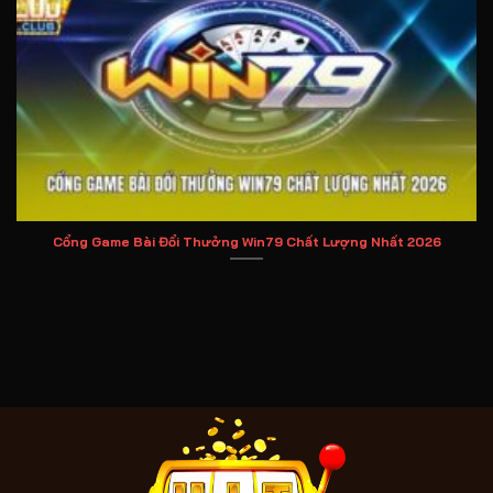
Cổng Game Bài Đổi Thưởng Win79 Chất Lượng Nhất 2026