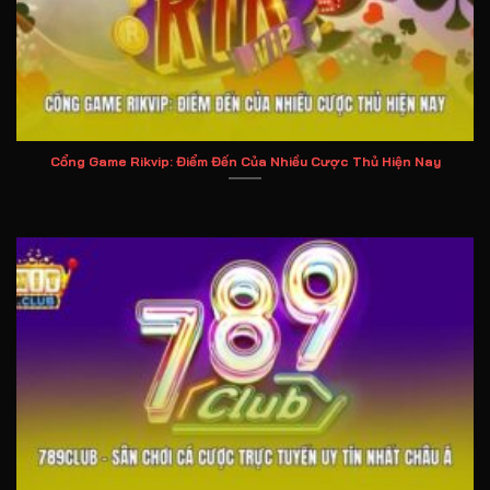
Cổng Game Rikvip: Điểm Đến Của Nhiều Cược Thủ Hiện Nay