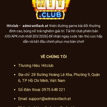
Hitclub
–
admiravillach.at
thiên đường game bài đổi thưởng
đỉnh cao, bùng nổ trải nghiệm giải trí. Tải Hit club phiên bản
iOS/APK mới nhất [03/2026] để nhận ngay code tân thủ cực hấp
dẫn và bắt đầu chinh phục mọi bàn chơi!
VỀ CHÚNG TÔI
Thương Hiệu: Hitclub
Địa chỉ: 28 Đường Hoàng Lê Kha, Phường 9, Quận
6, TP Hồ Chí Minh, Việt Nam
Số điện thoại: 0975 648 321
Email:
support@admiravillach.at