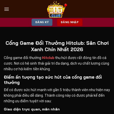
Bỏ
qua
nội
dung
ĐĂNG KÝ
ĐĂNG NHẬP
Cổng Game Đổi Thưởng Hitclub: Sân Chơi
Xanh Chín Nhất 2026
Cổng game đổi thưởng
Hitclub
thu hút được rất đông tín đồ cá
cược. Nơi có hệ sinh thái giải trí đa dạng, dịch vụ chất lượng cùng
nhiều cơ hội kiếm tiền khủng.
Điểm ấn tượng tạo sức hút của cổng game đổi
thưởng
Để có được sức hút mạnh với gần 5 triệu thành viên như hiện nay
không phải điều dễ dàng. Thành công này có được phải kể đến
những ưu điểm tuyệt vời sau:
Giao diện trực quan, mãn nhãn