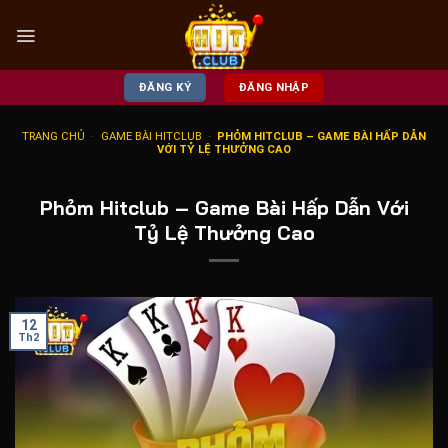
Bỏ
qua
nội
dung
ĐĂNG KÝ
ĐĂNG NHẬP
TRANG CHỦ
-
GAME BÀI HITCLUB
-
PHỎM HITCLUB – GAME BÀI HẤP DẪN
VỚI TỶ LỆ THƯỞNG CAO
Phỏm Hitclub – Game Bài Hấp Dẫn Với
Tỷ Lệ Thưởng Cao
12
Th2