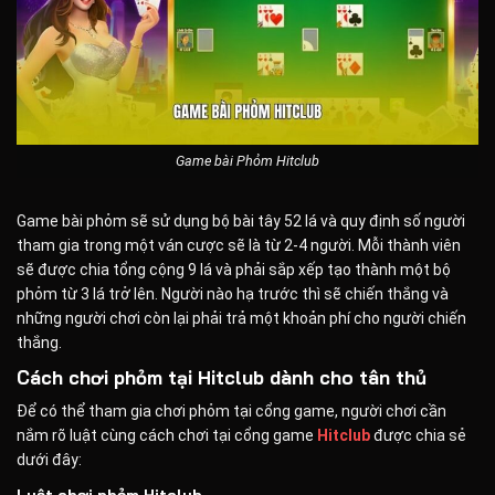
Game bài Phỏm Hitclub
Game bài phỏm sẽ sử dụng bộ bài tây 52 lá và quy định số người
tham gia trong một ván cược sẽ là từ 2-4 người. Mỗi thành viên
sẽ được chia tổng cộng 9 lá và phải sắp xếp tạo thành một bộ
phỏm từ 3 lá trở lên. Người nào hạ trước thì sẽ chiến thắng và
những người chơi còn lại phải trả một khoản phí cho người chiến
thắng.
Cách chơi phỏm tại Hitclub dành cho tân thủ
Để có thể tham gia chơi phỏm tại cổng game, người chơi cần
nắm rõ luật cùng cách chơi tại cổng game
Hitclub
được chia sẻ
dưới đây:
Luật chơi phỏm Hitclub