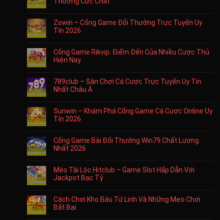
Thưởng Cực Chất
ở
Cực
Săn
Bắn
Hot
Boss
Không
Cá
Đổi
có
Tam
Thưởng
bình
Zowin – Cổng Game Đổi Thưởng Trực Tuyến Uy
Quốc
Siêu
luận
–
Tín 2026
ở
Mới
Siêu
Happy
Lạ
Phẩm
Không
Fishing
Hấp
có
King
Dẫn
bình
Cổng Game Rikvip: Điểm Đến Của Nhiều Cược Thủ
Hitclub
Top
luận
–
Hiện Nay
ở
Đầu
Game
Zowin
Hiện
Bắn
Không
–
Nay
Cá
có
Cổng
Đổi
bình
789club – Sân Chơi Cá Cược Trực Tuyến Uy Tín
Game
Thưởng
luận
Đổi
Nhất Châu Á
ở
Cực
Thưởng
Cổng
Chất
Trực
Không
Game
Tuyến
có
Rikvip:
Uy
bình
Sunwin – Khám Phá Cổng Game Cá Cược Online Uy
Điểm
Tín
luận
Đến
Tín 2026
ở
2026
Của
789club
Nhiều
Không
–
Cược
có
Sân
Thủ
bình
Cổng Game Bài Đổi Thưởng Win79 Chất Lượng
Chơi
Hiện
luận
Cá
Nhất 2026
ở
Nay
Cược
Sunwin
Trực
Không
–
Tuyến
có
Khám
Uy
bình
Mèo Tài Lộc Hitclub – Game Slot Hấp Dẫn Với
Phá
Tín
luận
Cổng
Jackpot Bạc Tỷ
ở
Nhất
Game
Cổng
Châu
Cá
Không
Game
Á
Cược
có
Bài
Online
bình
Cách Chơi Kho Báu Tứ Linh Và Những Mẹo Chơi
Đổi
Uy
luận
Thưởng
Bất Bại
ở
Tín
Win79
Mèo
2026
Chất
Không
Tài