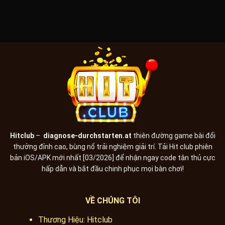
Tiền
Cập
có
Hitclub
Tài
bình
–
Khoản
luận
Trọn
ở
An
Bộ
Nạp
Toàn
Hướng
Tiền
Dẫn
Hitclub
An
–
Toàn
Quy
Cho
Trình
Người
Giao
Mới
Dịch
Nhanh,
An
Toàn
Hitclub
–
diagnose-durchstarten.at
thiên đường game bài đổi
thưởng đỉnh cao, bùng nổ trải nghiệm giải trí. Tải Hit club phiên
bản iOS/APK mới nhất [03/2026] để nhận ngay code tân thủ cực
hấp dẫn và bắt đầu chinh phục mọi bàn chơi!
VỀ CHÚNG TÔI
Thương Hiệu: Hitclub