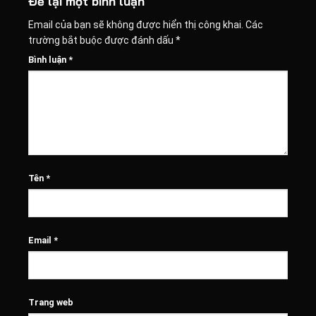
Để lại một bình luận
Email của bạn sẽ không được hiển thị công khai.
Các
trường bắt buộc được đánh dấu
*
Bình luận
*
Tên
*
Email
*
Trang web