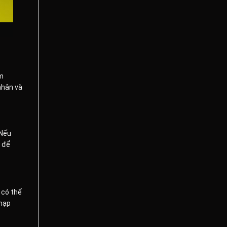
ểm
nhân và
 Nếu
ề để
 có thể
 nạp