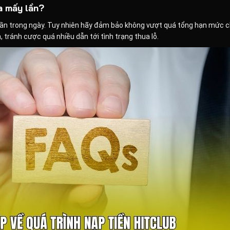
a mấy lần?
ố lần trong ngày. Tuy nhiên hãy đảm bảo không vượt quá tổng hạn mức 
, tránh cược quá nhiều dẫn tới tình trạng thua lỗ.