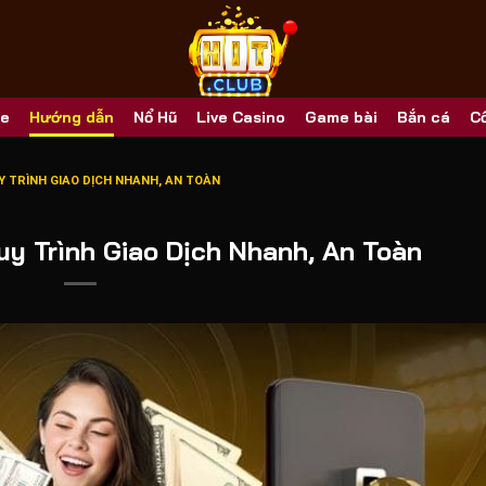
de
Hướng dẫn
Nổ Hũ
Live Casino
Game bài
Bắn cá
C
Y TRÌNH GIAO DỊCH NHANH, AN TOÀN
uy Trình Giao Dịch Nhanh, An Toàn