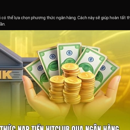
i có thể lựa chọn phương thức ngân hàng. Cách này sẽ giúp hoàn tất t
lần.