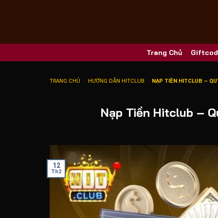
Bỏ
qua
nội
dung
Trang Chủ
Giftco
TRANG CHỦ
-
HƯỚNG DẪN HITCLUB
-
NẠP TIỀN HITCLUB – QU
Nạp Tiền Hitclub – Q
12
Th2