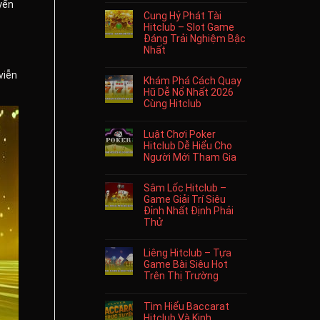
Chơi
yển
có
Vàng
Bất
bình
Cung Hỷ Phát Tài
–
Bại
luận
Top
Hitclub – Slot Game
ở
1
Kho
Đáng Trải Nghiệm Bậc
Game
Tàng
Nổ
Nhất
Ngũ
Hũ
Long
Ăn
Không
Nổ
Khách
có
viễn
Hũ
Tại
bình
Khám Phá Cách Quay
–
Hitclub
luận
Hũ Dễ Nổ Nhất 2026
Chiến
ở
Thuật
Cung
Cùng Hitclub
Thắng
Hỷ
Lớn
Không
Phát
Tại
có
Tài
Hitclub
bình
Luật Chơi Poker
Hitclub
luận
–
Hitclub Dễ Hiểu Cho
ở
Slot
Khám
Người Mới Tham Gia
Game
Phá
Đáng
Không
Cách
Trải
có
Quay
Nghiệm
bình
Sâm Lốc Hitclub –
Hũ
Bậc
luận
Dễ
Nhất
Game Giải Trí Siêu
ở
Nổ
Luật
Đỉnh Nhất Định Phải
Nhất
Chơi
2026
Thử
Poker
Cùng
Hitclub
Hitclub
Không
Dễ
có
Hiểu
bình
Liêng Hitclub – Tựa
Cho
luận
Game Bài Siêu Hot
Người
ở
Mới
Sâm
Trên Thị Trường
Tham
Lốc
Gia
Không
Hitclub
có
–
bình
Tìm Hiểu Baccarat
Game
luận
Giải
Hitclub Và Kinh
ở