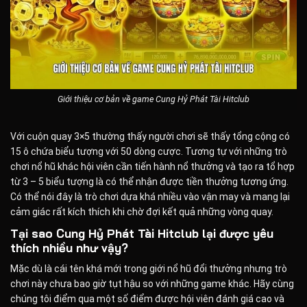
Giới thiệu cơ bản về game Cung Hỷ Phát Tài Hitclub
Với cuộn quay 3×5 thường thấy người chơi sẽ thấy tổng cộng có
15 ô chứa biểu tượng với 50 dòng cược. Tương tự với những trò
chơi nổ hũ khác hội viên cần tiến hành nổ thưởng và tạo ra tổ hợp
từ 3 – 5 biểu tượng là có thể nhận được tiền thưởng tương ứng.
Có thể nói đây là trò chơi dựa khá nhiều vào vận may và mang lại
cảm giác rất kích thích khi chờ đợi kết quả những vòng quay.
Tại sao Cung Hỷ Phát Tài Hitclub lại được yêu
thích nhiều như vậy?
Mặc dù là cái tên khá mới trong giới nổ hũ đổi thưởng nhưng trò
chơi này chưa bao giờ tụt hậu so với những game khác. Hãy cùng
chúng tôi điểm qua một số điểm được hội viên đánh giá cao và