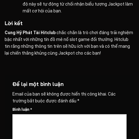
độ này sẽ tự động từ chối nhận biểu tượng Jackpot làm
mất cơ hội của bạn.
Lời kết
Cung Hỷ Phát Tài Hitclub
chắc chắn là trò chơi đáng trải nghiệm
bậc nhất với những tín đồ mê nổ slot game đổi thưởng. Hitclub
tin rằng những thông tin trên sẽ hữu ích với bạn và có thể mang
lại chiến thắng khủng cùng Jackpot cho các bạn!
Để lại một bình luận
Email của bạn sẽ không được hiển thị công khai.
Các
trường bắt buộc được đánh dấu
*
Bình luận
*