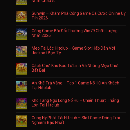
Nhất Châu Á
ở
Cực
Thưởng
Cổng
Chất
Trực
Không
Game
Tuyến
có
Rikvip:
Uy
bình
Sunwin – Khám Phá Cổng Game Cá Cược Online Uy
Điểm
Tín
luận
Đến
Tín 2026
ở
2026
Của
789club
Nhiều
Không
–
Cược
có
Sân
Thủ
bình
Cổng Game Bài Đổi Thưởng Win79 Chất Lượng
Chơi
Hiện
luận
Cá
Nhất 2026
ở
Nay
Cược
Sunwin
Trực
Không
–
Tuyến
có
Khám
Uy
bình
Mèo Tài Lộc Hitclub – Game Slot Hấp Dẫn Với
Phá
Tín
luận
Cổng
Jackpot Bạc Tỷ
ở
Nhất
Game
Cổng
Châu
Cá
Không
Game
Á
Cược
có
Bài
Online
bình
Cách Chơi Kho Báu Tứ Linh Và Những Mẹo Chơi
Đổi
Uy
luận
Thưởng
Bất Bại
ở
Tín
Win79
Mèo
2026
Chất
Không
Tài
Lượng
có
Lộc
Nhất
bình
Ăn Khế Trả Vàng – Top 1 Game Nổ Hũ Ăn Khách
Hitclub
2026
luận
–
Tại Hitclub
ở
Game
Cách
Slot
Không
Chơi
Hấp
có
Kho
Dẫn
bình
Kho Tàng Ngũ Long Nổ Hũ – Chiến Thuật Thắng
Báu
Với
luận
Tứ
Lớn Tại Hitclub
ở
Jackpot
Linh
Ăn
Bạc
Và
Không
Khế
Tỷ
Những
có
Trả
Mẹo
bình
Cung Hỷ Phát Tài Hitclub – Slot Game Đáng Trải
Vàng
Chơi
luận
–
Nghiệm Bậc Nhất
ở
Bất
Top
Kho
Bại
1
Không
Tàng